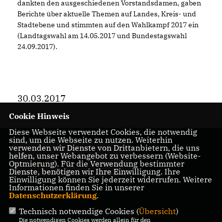
dankten den ausgeschiedenen Vorstandsdamen, gaben
Berichte über aktuelle Themen auf Landes, Kreis- und
Stadtebene und stimmten auf den Wahlkampf 2017 ein
(Landtagswahl am 14.05.2017 und Bundestagswahl
24.09.2017).
30.03.2017
Cookie Hinweis
Diese Webseite verwendet Cookies, die notwendig
sind, um die Webseite zu nutzen. Weiterhin
CDU Schloß Holte-
verwenden wir Dienste von Drittanbietern, die uns
helfen, unser Webangebot zu verbessern (Website-
Stukenbrock
Optmierung). Für die Verwendung bestimmter
Dienste, benötigen wir Ihre Einwilligung. Ihre
Einwilligung können Sie jederzeit widerrufen. Weitere
Informationen finden Sie in unserer
Datenschutzerklärung
.
Technisch notwendige Cookies (
Übersicht
)
IMPRESSUM
DATENSCHUTZ
KONTAKT
Die notwendigen Cookies werden allein für den