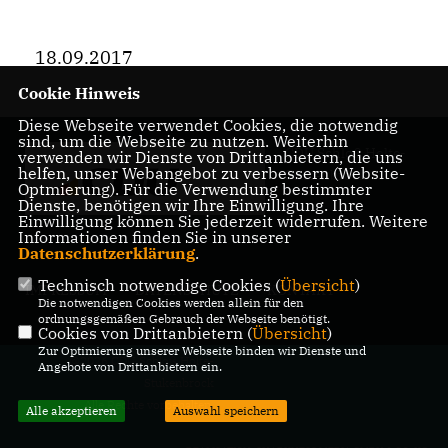
18.09.2017
Cookie Hinweis
Diese Webseite verwendet Cookies, die notwendig
sind, um die Webseite zu nutzen. Weiterhin
CDU Schloß Holte-
verwenden wir Dienste von Drittanbietern, die uns
helfen, unser Webangebot zu verbessern (Website-
Stukenbrock
Optmierung). Für die Verwendung bestimmter
Dienste, benötigen wir Ihre Einwilligung. Ihre
Einwilligung können Sie jederzeit widerrufen. Weitere
Informationen finden Sie in unserer
Datenschutzerklärung
.
Technisch notwendige Cookies (
Übersicht
)
IMPRESSUM
DATENSCHUTZ
KONTAKT
Die notwendigen Cookies werden allein für den
ordnungsgemäßen Gebrauch der Webseite benötigt.
Cookies von Drittanbietern (
Übersicht
)
Zur Optimierung unserer Webseite binden wir Dienste und
@2026 CDU Schloß Holte-
Angebote von Drittanbietern ein.
Stukenbrock
Alle Rechte vorbehalten.
Alle akzeptieren
Auswahl speichern