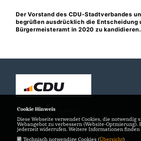
Der Vorstand des CDU-Stadtverbandes un
begrüßen ausdrücklich die Entscheidung u
Bürgermeisteramt in 2020 zu kandidieren.
Cookie Hinweis
CDU Schloß Holte-Stukenbrock
Diese Webseite verwendet Cookies, die notwendig si
Webangebot zu verbessern (Website-Optmierung). Fü
jederzeit widerrufen. Weitere Informationen finden
Technisch notwendige Cookies (
Übersicht
)
IMPRESSUM
DATENSCHUTZ
KONTAKT