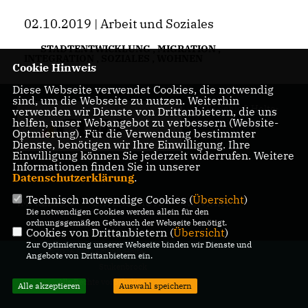
02.10.2019 | Arbeit und Soziales
STADTENTWICKLUNG
,
MIGRATION
,
INTEGRATION
,
SOZIALES
,
WOHNEN
Cookie Hinweis
Diese Webseite verwendet Cookies, die notwendig
sind, um die Webseite zu nutzen. Weiterhin
CDU Schloß Holte-
verwenden wir Dienste von Drittanbietern, die uns
helfen, unser Webangebot zu verbessern (Website-
Stukenbrock
Optmierung). Für die Verwendung bestimmter
Dienste, benötigen wir Ihre Einwilligung. Ihre
Einwilligung können Sie jederzeit widerrufen. Weitere
Informationen finden Sie in unserer
Datenschutzerklärung
.
Technisch notwendige Cookies (
Übersicht
)
IMPRESSUM
DATENSCHUTZ
KONTAKT
Die notwendigen Cookies werden allein für den
ordnungsgemäßen Gebrauch der Webseite benötigt.
Cookies von Drittanbietern (
Übersicht
)
Zur Optimierung unserer Webseite binden wir Dienste und
@2026 CDU Schloß Holte-
Angebote von Drittanbietern ein.
Stukenbrock
Alle Rechte vorbehalten.
Alle akzeptieren
Auswahl speichern