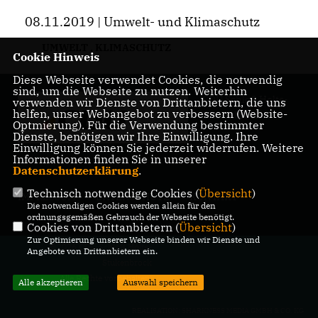
08.11.2019 | Umwelt- und Klimaschutz
UMWELT
,
KLIMASCHUTZ
Cookie Hinweis
Diese Webseite verwendet Cookies, die notwendig
sind, um die Webseite zu nutzen. Weiterhin
CDU Schloß Holte-
verwenden wir Dienste von Drittanbietern, die uns
helfen, unser Webangebot zu verbessern (Website-
Stukenbrock
Optmierung). Für die Verwendung bestimmter
Dienste, benötigen wir Ihre Einwilligung. Ihre
Einwilligung können Sie jederzeit widerrufen. Weitere
Informationen finden Sie in unserer
Datenschutzerklärung
.
Technisch notwendige Cookies (
Übersicht
)
IMPRESSUM
DATENSCHUTZ
KONTAKT
Die notwendigen Cookies werden allein für den
ordnungsgemäßen Gebrauch der Webseite benötigt.
Cookies von Drittanbietern (
Übersicht
)
Zur Optimierung unserer Webseite binden wir Dienste und
@2026 CDU Schloß Holte-
Angebote von Drittanbietern ein.
Stukenbrock
Alle Rechte vorbehalten.
Alle akzeptieren
Auswahl speichern
REALISATION: SHARKNESS MEDIA GMBH & CO. KG