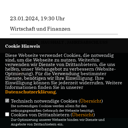
23.01.2024, 19:30 Uhr
Wirtschaft und Finanzen
FINANZEN
,
HAUSHALT
,
JAHRESABSCHLUSS
Cookie Hinweis
Diese Webseite verwendet Cookies, die notwendig
sind, um die Webseite zu nutzen. Weiterhin
CDU Schloß Holte-
verwenden wir Dienste von Drittanbietern, die uns
helfen, unser Webangebot zu verbessern (Website-
Stukenbrock
Optmierung). Für die Verwendung bestimmter
Dienste, benötigen wir Ihre Einwilligung. Ihre
Einwilligung können Sie jederzeit widerrufen. Weitere
Informationen finden Sie in unserer
Datenschutzerklärung
.
Technisch notwendige Cookies (
Übersicht
)
IMPRESSUM
DATENSCHUTZ
KONTAKT
Die notwendigen Cookies werden allein für den
ordnungsgemäßen Gebrauch der Webseite benötigt.
Cookies von Drittanbietern (
Übersicht
)
Zur Optimierung unserer Webseite binden wir Dienste und
@2026 CDU Schloß Holte-
Angebote von Drittanbietern ein.