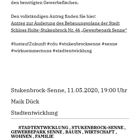
den benötigten Gewerbeflächen.
Den vollständigen Antrag finden Sie hier:
Antrag zur Änderung des Bebauungsplans der Stadt
Schloss Holte-Stukenbrock Nr. 46 „Gewerbepark Senne“
#lustaufZukunft #cdu #stukenbrocksenne #senne
#wirkuemmernuns #stadtentwicklung
Stukenbrock-Senne, 11.05.2020, 19:00 Uhr
Maik Dück
Stadtentwicklung
STADTENTWICKLUNG
,
STUKENBROCK-SENNE
,
GEWERBEPARK SENNE
,
BAUEN
,
WIRTSCHAFT
,
WOHNEN
,
FAMILIE