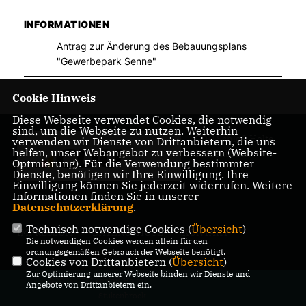
INFORMATIONEN
Antrag zur Änderung des Bebauungsplans
"Gewerbepark Senne"
Cookie Hinweis
Diese Webseite verwendet Cookies, die notwendig
sind, um die Webseite zu nutzen. Weiterhin
CDU Schloß Holte-
verwenden wir Dienste von Drittanbietern, die uns
helfen, unser Webangebot zu verbessern (Website-
Stukenbrock
Optmierung). Für die Verwendung bestimmter
Dienste, benötigen wir Ihre Einwilligung. Ihre
Einwilligung können Sie jederzeit widerrufen. Weitere
Informationen finden Sie in unserer
Datenschutzerklärung
.
Technisch notwendige Cookies (
Übersicht
)
IMPRESSUM
DATENSCHUTZ
KONTAKT
Die notwendigen Cookies werden allein für den
ordnungsgemäßen Gebrauch der Webseite benötigt.
Cookies von Drittanbietern (
Übersicht
)
Zur Optimierung unserer Webseite binden wir Dienste und
@2026 CDU Schloß Holte-
Angebote von Drittanbietern ein.
Stukenbrock